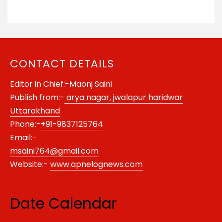
CONTACT DETAILS
Editor in Chief:-Maonj Saini
Publish from:-
arya nagar, jwalapur haridwar
Uttarakhand
Phone:-
+91-9837125764
Email:-
msaini764@gmail.com
Website:-
www.apnelognews.com
Date Calendar