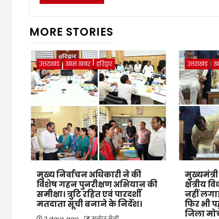
MORE STORIES
उत्तराखंड
खास खबर
हरिद्वार
उत्तराखंड
ख
मुख्य निर्वाचन अधिकारी ने की
मुख्यमंत्र
विशेष गहन पुनरीक्षण अभियान की
क्षेत्रीय
समीक्षा। त्रुटि रहित एवं पारदर्शी
नहीं लगाई
मतदाता सूची बनाने के निर्देश।
फिर भी पह
जिला मोर्
2 days ago
मनोज सैनी