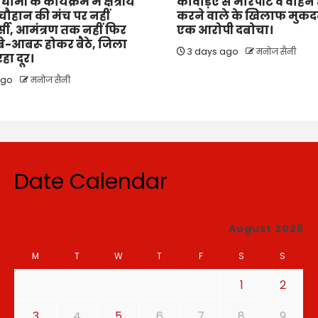
 धामी के कार्यक्रम में क्षेत्रीय
कांवड़िए से मारपीट व वाहन क्
ौहान की मंच पर नहीं
करने वाले के खिलाफ मुकदम
सी, आमंत्रण तक नहीं फिर
एक आरोपी दबोचा।
, बे-आबरू होकर बैठे, जिला
3 days ago
मनोज सैनी
रहा दूर।
ago
मनोज सैनी
Date Calendar
August 2026
M
T
W
T
F
S
S
1
2
3
4
5
6
7
8
9