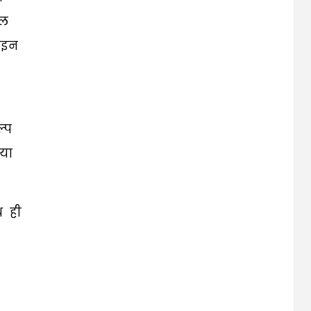
ॉल
ाइन
्प
या
थ ही