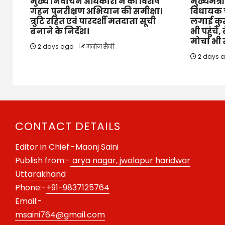
मुख्य निर्वाचन अधिकारी ने की विशेष
मुख्यमंत्री
गहन पुनरीक्षण अभियान की समीक्षा।
विधायक च
त्रुटि रहित एवं पारदर्शी मतदाता सूची
लगाई कुर्
बनाने के निर्देश।
भी पहुंचे
मोर्चा भी 
2 days ago
मनोज सैनी
2 days 
CONTACT DETAILS
Editor in Chief:-Maonj Saini
Publish from:-
arya nagar, jwalapur haridwar
Uttarakhand
Phone:-
+91-9837125764
Email:-
msaini764@gmail.com