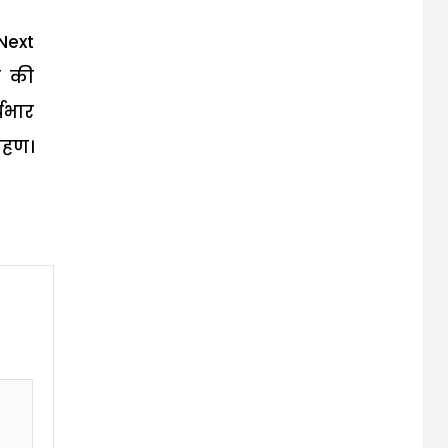
Next
त की
्यभार
्रहण।