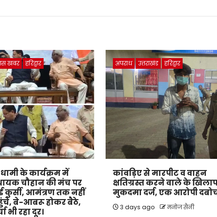
ास खबर
हरिद्वार
अपराध
उत्तराखंड
हरिद्वार
ी धामी के कार्यक्रम में
कांवड़िए से मारपीट व वाहन
 विधायक चौहान की मंच पर
क्षतिग्रस्त करने वाले के खिला
 कुर्सी, आमंत्रण तक नहीं
मुकदमा दर्ज, एक आरोपी दबोच
ुंचे, बे-आबरू होकर बैठे,
3 days ago
मनोज सैनी
चा भी रहा दूर।