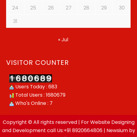
24
25
26
27
28
29
30
31
« Jul
VISITOR COUNTER
Users Today : 683
Total Users : 1680679
Who's Online : 7
Copyright © All rights reserved | For Website Designing
and Development call Us:+91 8920664806
|
Newsium
by