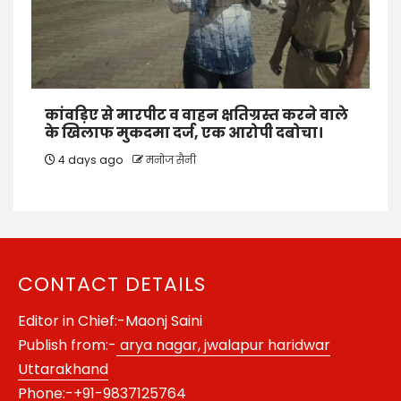
कांवड़िए से मारपीट व वाहन क्षतिग्रस्त करने वाले
के खिलाफ मुकदमा दर्ज, एक आरोपी दबोचा।
4 days ago
मनोज सैनी
CONTACT DETAILS
Editor in Chief:-Maonj Saini
Publish from:-
arya nagar, jwalapur haridwar
Uttarakhand
Phone:-
+91-9837125764