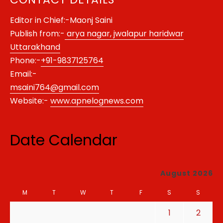
Editor in Chief:-Maonj Saini
Publish from:-
arya nagar, jwalapur haridwar
Uttarakhand
Phone:-
+91-9837125764
Email:-
msaini764@gmail.com
Website:-
www.apnelognews.com
Date Calendar
August 2026
M
T
W
T
F
S
S
1
2