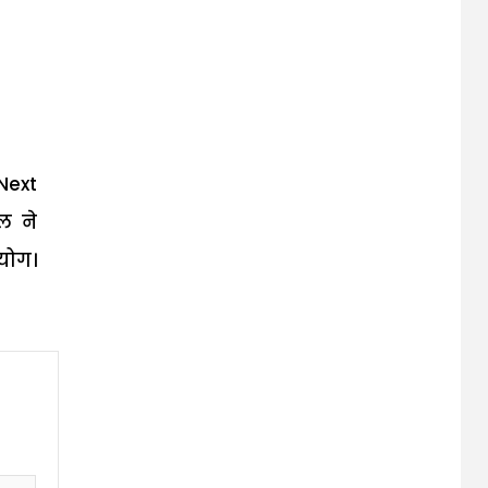
Next
ल ने
योग।