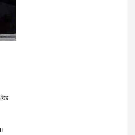
दंड
या