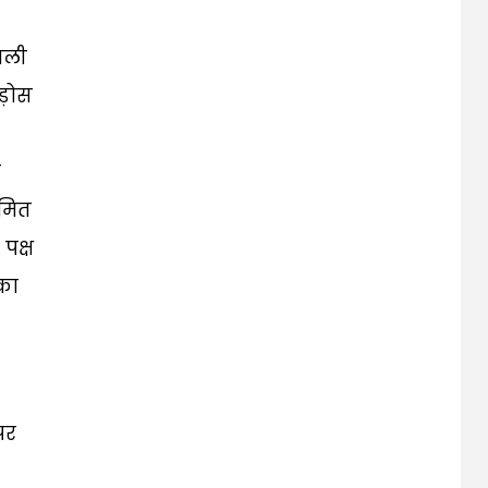
ाली
ड़ोस
ी
मित
पक्ष
का
पर