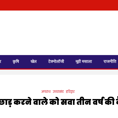
र
कृषि
खेल
टेक्नोलॉजी
मूवी मसाला
राजनीति
अपराध
उत्तराखंड
हरिद्वार
़छाड़ करने वाले को सवा तीन वर्ष की 