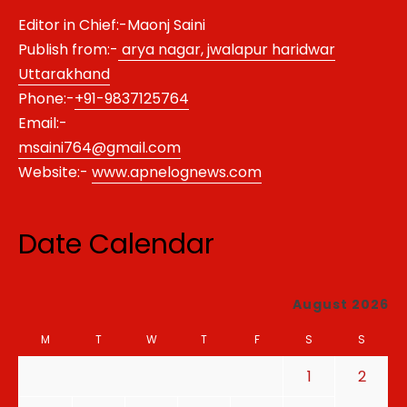
Editor in Chief:-Maonj Saini
Publish from:-
arya nagar, jwalapur haridwar
Uttarakhand
Phone:-
+91-9837125764
Email:-
msaini764@gmail.com
Website:-
www.apnelognews.com
Date Calendar
August 2026
M
T
W
T
F
S
S
1
2