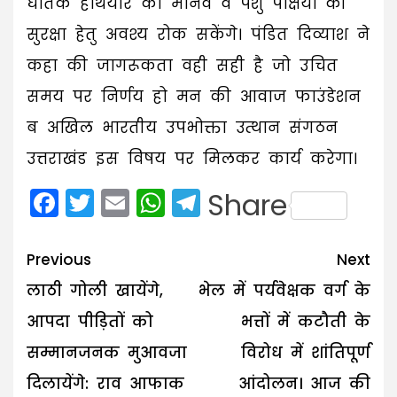
घातक हथियार को मानव व पशु पक्षियों की
सुरक्षा हेतु अवश्य रोक सकेंगे। पंडित दिव्याश ने
कहा की जागरूकता वही सही है जो उचित
समय पर निर्णय हो मन की आवाज फाउंडेशन
ब अखिल भारतीय उपभोक्ता उत्थान संगठन
उत्तराखंड इस विषय पर मिलकर कार्य करेगा।
Facebook
Twitter
Email
WhatsApp
Telegram
Share
Post
Previous
Next
navigation
लाठी गोली खायेंगे,
भेल में पर्यवेक्षक वर्ग के
आपदा पीड़ितों को
भत्तों में कटौती के
सम्मानजनक मुआवजा
विरोध में शांतिपूर्ण
दिलायेंगे: राव आफाक
आंदोलन। आज की