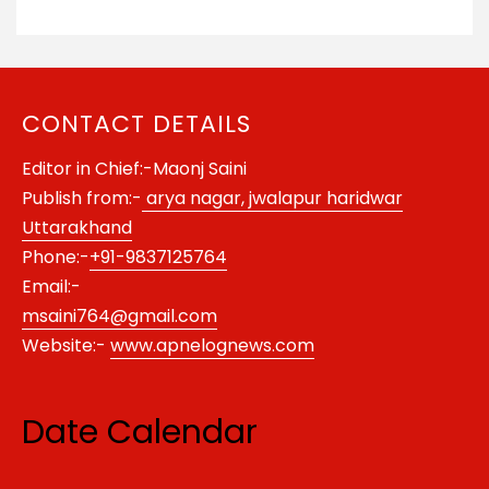
CONTACT DETAILS
Editor in Chief:-Maonj Saini
Publish from:-
arya nagar, jwalapur haridwar
Uttarakhand
Phone:-
+91-9837125764
Email:-
msaini764@gmail.com
Website:-
www.apnelognews.com
Date Calendar