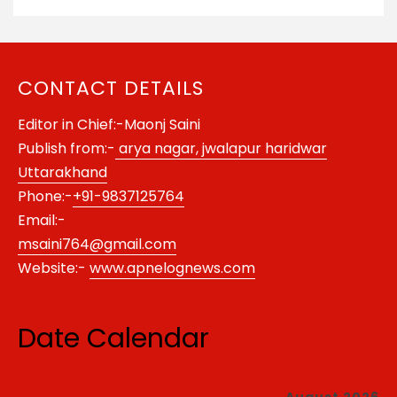
CONTACT DETAILS
Editor in Chief:-Maonj Saini
Publish from:-
arya nagar, jwalapur haridwar
Uttarakhand
Phone:-
+91-9837125764
Email:-
msaini764@gmail.com
Website:-
www.apnelognews.com
Date Calendar