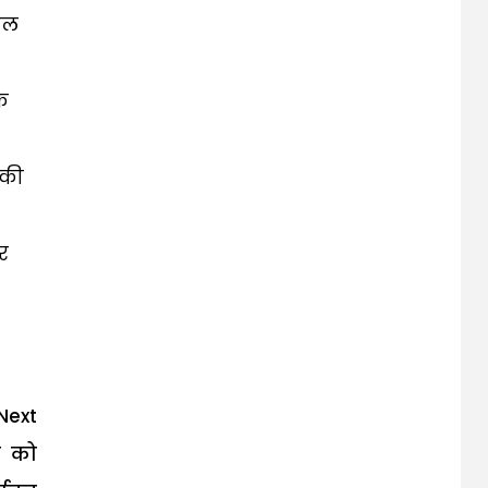
एल
क
 की
र
Next
र को