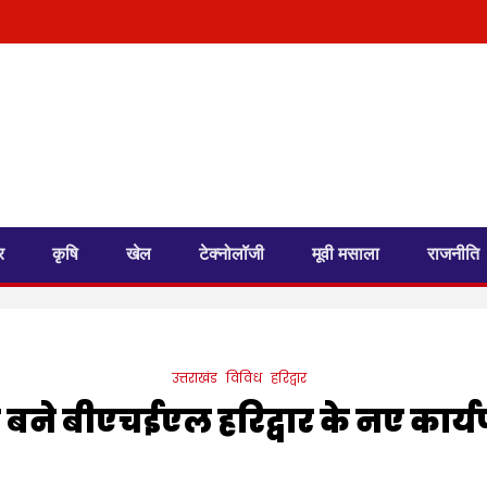
र
कृषि
खेल
टेक्नोलॉजी
मूवी मसाला
राजनीति
उत्तराखंड
विविध
हरिद्वार
ी बने बीएचईएल हरिद्वार के नए का