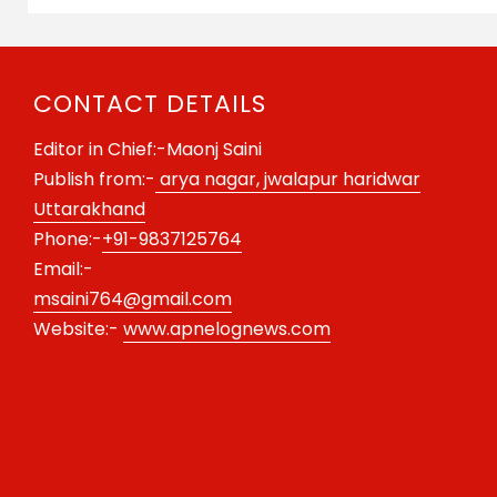
CONTACT DETAILS
Editor in Chief:-Maonj Saini
Publish from:-
arya nagar, jwalapur haridwar
Uttarakhand
Phone:-
+91-9837125764
Email:-
msaini764@gmail.com
Website:-
www.apnelognews.com