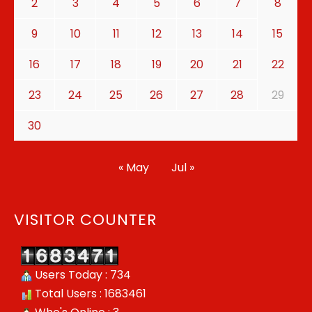
2
3
4
5
6
7
8
9
10
11
12
13
14
15
16
17
18
19
20
21
22
23
24
25
26
27
28
29
30
« May
Jul »
VISITOR COUNTER
Users Today : 734
Total Users : 1683461