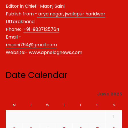
Editor in Chief:-Maonj Saini
Publish from:-
arya nagar, jwalapur haridwar
Uttarakhand
Phone:-
+91-9837125764
Email:-
msaini764@gmail.com
Website:-
www.apnelognews.com
Date Calendar
June 2025
M
T
W
T
F
S
S
1