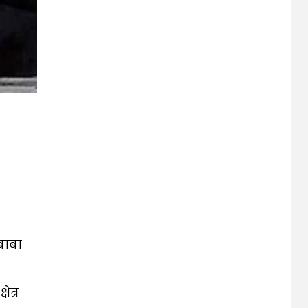
बाबा
त्र