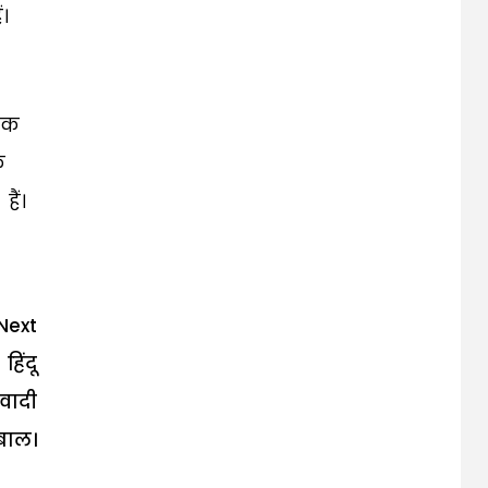
।
िक
क
ैं।
Next
हिंदू
 वादी
उबाल।