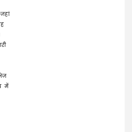
जहां
वह
।
ारी
भेज
 में