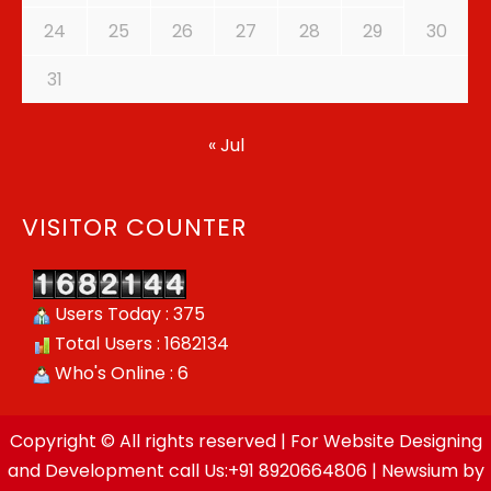
24
25
26
27
28
29
30
31
« Jul
VISITOR COUNTER
Users Today : 375
Total Users : 1682134
Who's Online : 6
Copyright © All rights reserved | For Website Designing
and Development call Us:+91 8920664806
|
Newsium
by