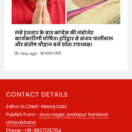
लंबे इंतजार के बाद कांग्रेस की जंबोजेट
कार्यकारिणी घोषित। हरिद्वार से संजय पालीवाल
और संतोष चौहान बने प्रदेश उपाध्यक्ष।
1 day ago
मनोज सैनी
CONTACT DETAILS
Editor in Chief:-Maonj Saini
Publish from:-
arya nagar, jwalapur haridwar
Uttarakhand
Phone:-
+91-9837125764