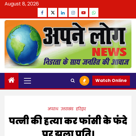
Skip
August 8, 2026
to
Facebook
Twitter
Linkedin
Instagram
Youtube
Whatsapp
content
Primary
Watch Online
Menu
अपराध
उत्तराखंड
हरिद्वार
पत्नी की हत्या कर फांसी के फंदे
पर झूला पति।