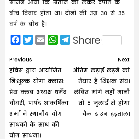
सामने आया कि संतान को लेकर दंपति के
बीच विवाद होता था। दोनों की उम्र 30 से 35
वर्ष के बीच है।
Facebook
Twitter
Email
WhatsApp
Telegram
Share
Post
Previous
Next
navigation
हविस द्वारा आयोजित
अंतिम लड़ाई लड़ने को
निःशुल्क योगा क्लास:
तैयार है शिक्षक संघ।
प्रेस क्लब अध्यक्ष धर्मेंद्र
लंबित मांगे नहीं मानी
चौधरी, पार्षद आकर्षिका
तो 5 जुलाई से होगा
शर्मा ने स्थानीय योग
चैक डाउन हड़ताल।
साधकों के साथ की
योग साधना।