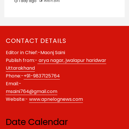
1 day ago
मनोज सैनी
CONTACT DETAILS
Editor in Chief:-Maonj Saini
Publish from:-
arya nagar, jwalapur haridwar
Uttarakhand
Phone:-
+91-9837125764
Email:-
msaini764@gmail.com
Website:-
www.apnelognews.com
Date Calendar