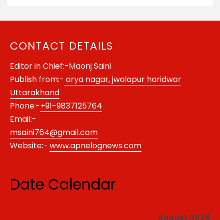
CONTACT DETAILS
Editor in Chief:-Maonj Saini
Publish from:-
arya nagar, jwalapur haridwar
Uttarakhand
Phone:-
+91-9837125764
Email:-
msaini764@gmail.com
Website:-
www.apnelognews.com
Date Calendar
August 2026