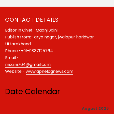
CONTACT DETAILS
Editor in Chief:-Maonj Saini
Publish from:-
arya nagar, jwalapur haridwar
Uttarakhand
Phone:-
+91-9837125764
Email:-
msaini764@gmail.com
Website:-
www.apnelognews.com
Date Calendar
August 2026