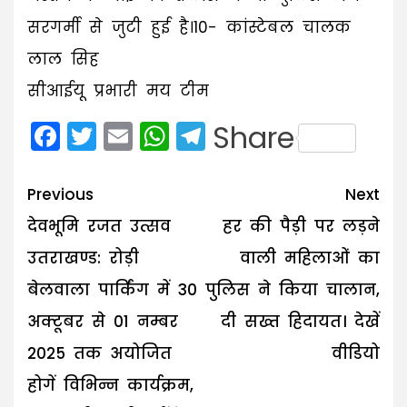
सरगर्मी से जुटी हुई है।10- कांस्टेबल चालक
लाल सिह
सीआईयू प्रभारी मय टीम
Facebook
Twitter
Email
WhatsApp
Telegram
Share
Post
Previous
Next
navigation
देवभूमि रजत उत्सव
हर की पैड़ी पर लड़ने
उतराखण्ड: रोड़ी
वाली महिलाओं का
बेलवाला पार्किंग में 30
पुलिस ने किया चालान,
अक्टूबर से 01 नम्बर
दी सख्त हिदायत। देखें
2025 तक अयोजित
वीडियो
होगें विभिन्न कार्यक्रम,