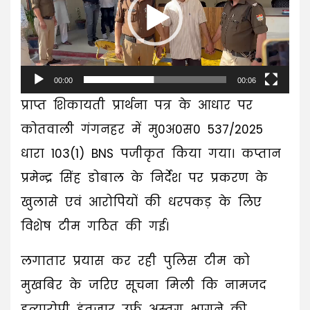
00:00
00:06
प्राप्त शिकायती प्रार्थना पत्र के आधार पर
कोतवाली गंगनहर में मु0अ0स0 537/2025
धारा 103(1) BNS पजीकृत किया गया। कप्तान
प्रमेन्द्र सिंह डोबाल के निर्देश पर प्रकरण के
खुलासे एवं आरोपियों की धरपकड़ के लिए
विशेष टीम गठित की गई।
लगातार प्रयास कर रही पुलिस टीम को
मुखबिर के जरिए सूचना मिली कि नामजद
हत्यारोपी इंतजार उर्फ अस्तग भागने की