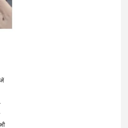
ें
त
य
भी