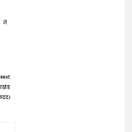
 ने
Next
ाखंड
मदद।