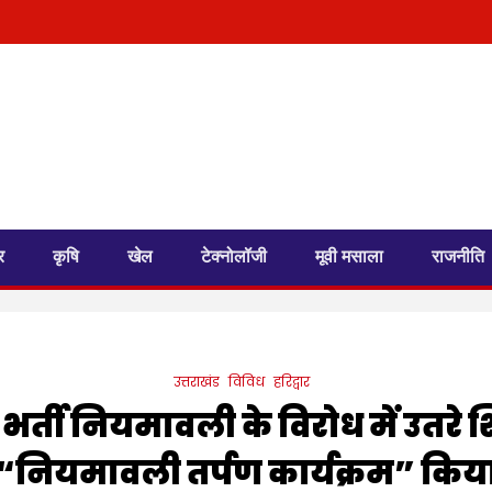
र
कृषि
खेल
टेक्नोलॉजी
मूवी मसाला
राजनीति
उत्तराखंड
विविध
हरिद्वार
 भर्ती नियमावली के विरोध में उतरे शि
ें “नियमावली तर्पण कार्यक्रम” क