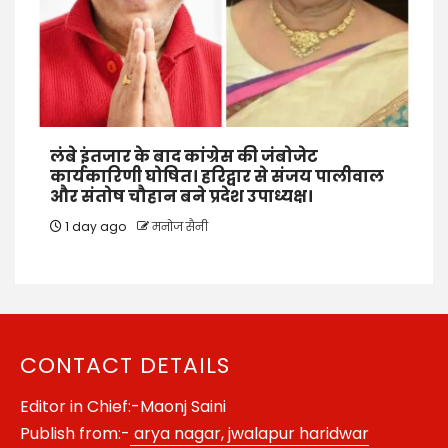
लंबे इंतजार के बाद कांग्रेस की जंबोजेट
कार्यकारिणी घोषित। हरिद्वार से संजय पालीवाल
और संतोष चौहान बने प्रदेश उपाध्यक्ष।
1 day ago
मनोज सैनी
CONTACT DETAILS
Editor in Chief:-Maonj Saini
Publish from:-
arya nagar, jwalapur haridwar