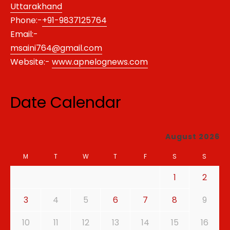
Uttarakhand
Phone:-
+91-9837125764
Email:-
msaini764@gmail.com
Website:-
www.apnelognews.com
Date Calendar
August 2026
M
T
W
T
F
S
S
1
2
3
4
5
6
7
8
9
10
11
12
13
14
15
16