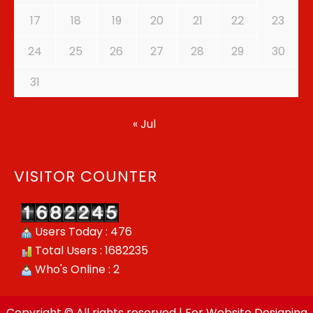
17
18
19
20
21
22
23
24
25
26
27
28
29
30
31
« Jul
VISITOR COUNTER
Users Today : 476
Total Users : 1682235
Who's Online : 2
Copyright © All rights reserved | For Website Designing