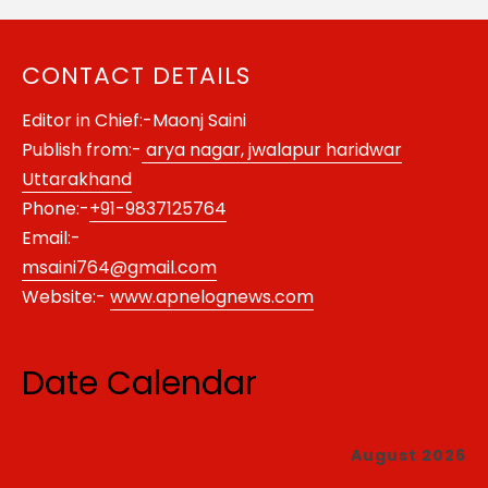
CONTACT DETAILS
Editor in Chief:-Maonj Saini
Publish from:-
arya nagar, jwalapur haridwar
Uttarakhand
Phone:-
+91-9837125764
Email:-
msaini764@gmail.com
Website:-
www.apnelognews.com
Date Calendar
August 2026