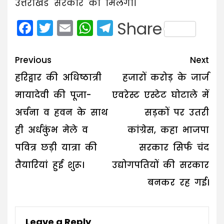
उत्तराखंड सरकार को मिलेगा।
Facebook
Twitter
Email
WhatsApp
Telegram
Share
Post
Previous
Next
navigation
हरिद्वार की अधिष्ठात्री
हजारों करोड़ के जार्ज
मायादेवी की पूजा-
एवरेस्ट एस्टेट घोटाले में
अर्चना व हवन के साथ
सड़कों पर उतरी
ही अर्धकुंभ मेले व
कांग्रेस, कहा भाजपा
पवित्र छड़ी यात्रा की
सरकार सिर्फ चंद
तैयारियां हुई शुरू।
उद्योगपतियों की सरकार
बनकर रह गई।
Leave a Reply