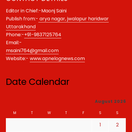
Editor in Chief:-Maonj Saini
Publish from:-
arya nagar, jwalapur haridwar
Uttarakhand
Phone:-
+91-9837125764
Email:-
msaini764@gmail.com
Website:-
www.apnelognews.com
Date Calendar
August 2026
M
T
W
T
F
S
S
1
2