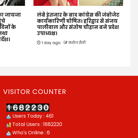
ं का जायजा
लंबे इंतजार के बाद कांग्रेस की जंबोजेट
ंचे
कार्यकारिणी घोषित। हरिद्वार से संजय
िनों के
पालीवाल और संतोष चौहान बने प्रदेश
 तथा
उपाध्यक्ष।
र्देश।
1 day ago
मनोज सैनी
VISITOR COUNTER
Users Today : 461
Total Users : 1682220
Who's Online : 6