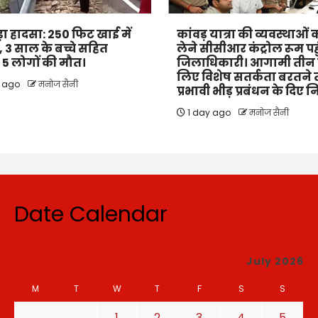
बड़ा हादसा: 250 फिट खाई में
कांवड़ यात्रा की व्यवस्थाओ
 3 साल के बच्चे सहित
लेने सीसीआर कंट्रोल रूम पहु
के 5 लोगों की मौत।
जिलाधिकारी। आगामी तीन द
लिए विशेष सतर्कता बरतने
s ago
मनोज सैनी
प्रभावी भीड़ प्रबंधन के दिए नि
1 day ago
मनोज सैनी
Date Calendar
July 2026
M
T
W
T
F
S
S
1
2
3
4
5