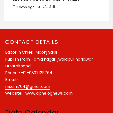
2 days ago
मनोज सैनी
CONTACT DETAILS
Editor in Chief:-Maonj Saini
Publish from:-
arya nagar, jwalapur haridwar
Uttarakhand
Phone:-
+91-9837125764
Email:-
msaini764@gmail.com
Website:-
www.apnelognews.com