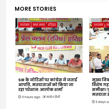
MORE STORIES
उत्तराखंड
खास खबर
हरिद्वार
उत्तराखंड
ख
SIR के नोटिसों पर कांग्रेस ने जताई
मुख्य निर
आपत्ति, मतदाताओं को किया जा
विशेष गह
रहा परेशान: आलोक शर्मा
समीक्षा। त
मतदाता सू
11 hours ago
मनोज सैनी
3 days 