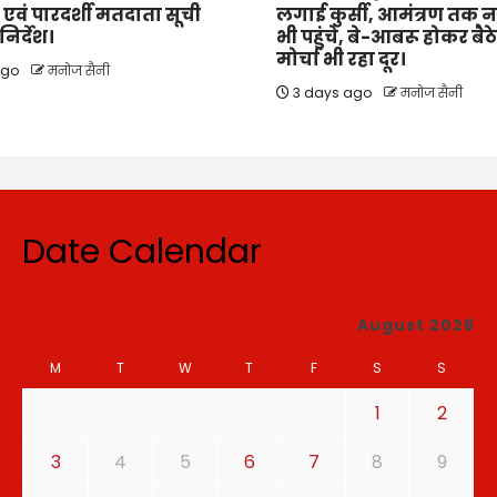
त एवं पारदर्शी मतदाता सूची
लगाई कुर्सी, आमंत्रण तक न
िर्देश।
भी पहुंचे, बे-आबरू होकर बैठ
मोर्चा भी रहा दूर।
ago
मनोज सैनी
3 days ago
मनोज सैनी
Date Calendar
August 2026
M
T
W
T
F
S
S
1
2
3
4
5
6
7
8
9