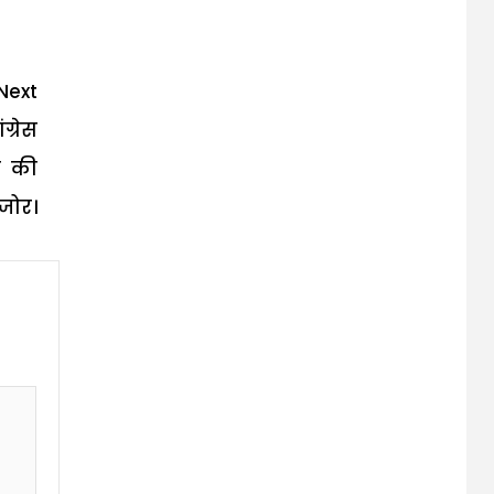
Next
ग्रेस
न की
जोर।