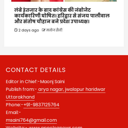
लंबे इंतजार के बाद कांग्रेस की जंबोजेट
कार्यकारिणी घोषित। हरिद्वार से संजय पालीवाल
और संतोष चौहान बने प्रदेश उपाध्यक्ष।
2 days ago
मनोज सैनी
CONTACT DETAILS
Editor in Chief:-Maonj Saini
Publish from:-
arya nagar, jwalapur haridwar
Uttarakhand
Phone:-
+91-9837125764
Email:-
msaini764@gmail.com
Website:-
www.apnelognews.com