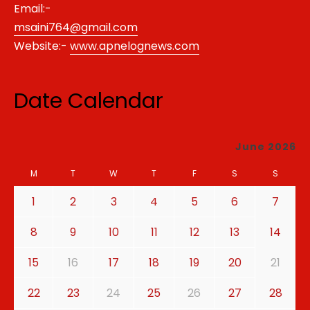
Email:-
msaini764@gmail.com
Website:-
www.apnelognews.com
Date Calendar
June 2026
M
T
W
T
F
S
S
1
2
3
4
5
6
7
8
9
10
11
12
13
14
15
16
17
18
19
20
21
22
23
24
25
26
27
28