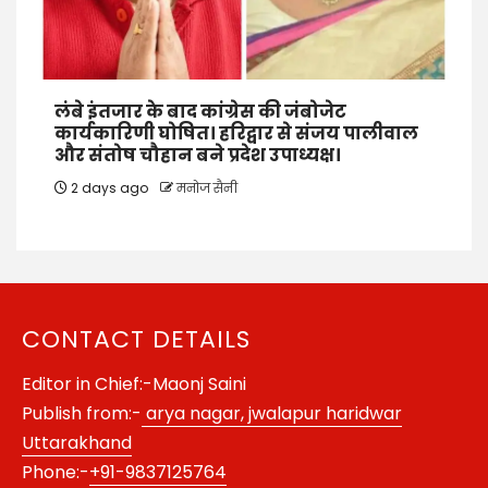
लंबे इंतजार के बाद कांग्रेस की जंबोजेट
कार्यकारिणी घोषित। हरिद्वार से संजय पालीवाल
और संतोष चौहान बने प्रदेश उपाध्यक्ष।
2 days ago
मनोज सैनी
CONTACT DETAILS
Editor in Chief:-Maonj Saini
Publish from:-
arya nagar, jwalapur haridwar
Uttarakhand
Phone:-
+91-9837125764