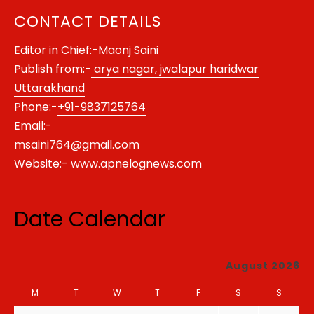
CONTACT DETAILS
Editor in Chief:-Maonj Saini
Publish from:-
arya nagar, jwalapur haridwar
Uttarakhand
Phone:-
+91-9837125764
Email:-
msaini764@gmail.com
Website:-
www.apnelognews.com
Date Calendar
August 2026
M
T
W
T
F
S
S