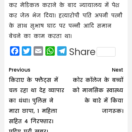
कर मेडिकल कराने के बाद न्यायालय में पेश
कर जेल भेज दिया। हत्यारोपी पति अपनी पत्नी
के साथ सुभाष घाट पर पन्नी आदि समान
बेचने का काम करता था।
Facebook
Twitter
Email
WhatsApp
Telegram
Share
Post
Previous
Next
navigation
किराए के फ्लैट्स में
कोर कॉलेज के बच्चों
चल रहा था देह व्यापार
को मानसिक स्वास्थ्य
का धंधा। पुलिस ने
के बारे में किया
मारा छापा, 1 महिला
जागरूक।
सहित 4 गिरफ्तार।
पढ़िए पूरी खबर।