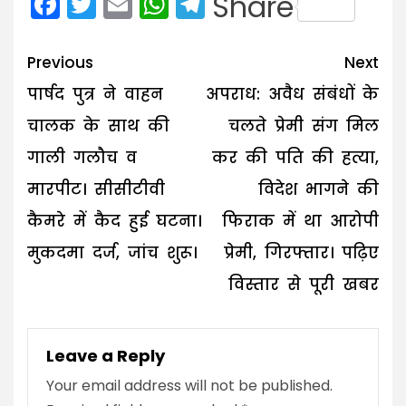
Facebook
Twitter
Email
WhatsApp
Telegram
Share
Post
Previous
Next
navigation
पार्षद पुत्र ने वाहन
अपराध: अवैध संबंधों के
चालक के साथ की
चलते प्रेमी संग मिल
गाली गलौच व
कर की पति की हत्या,
मारपीट। सीसीटीवी
विदेश भागने की
कैमरे में कैद हुई घटना।
फिराक में था आरोपी
मुकदमा दर्ज, जांच शुरू।
प्रेमी, गिरफ्तार। पढ़िए
विस्तार से पूरी खबर
Leave a Reply
Your email address will not be published.