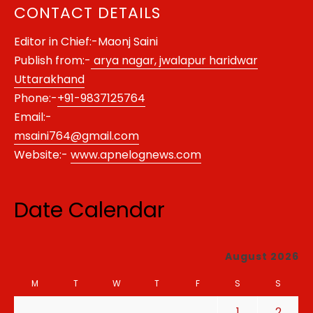
CONTACT DETAILS
Editor in Chief:-Maonj Saini
Publish from:-
arya nagar, jwalapur haridwar
Uttarakhand
Phone:-
+91-9837125764
Email:-
msaini764@gmail.com
Website:-
www.apnelognews.com
Date Calendar
August 2026
M
T
W
T
F
S
S
1
2