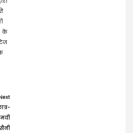
ारा
ति
ं
 के
टेज
तक
Next
त्र-
वमयी
 सैनी