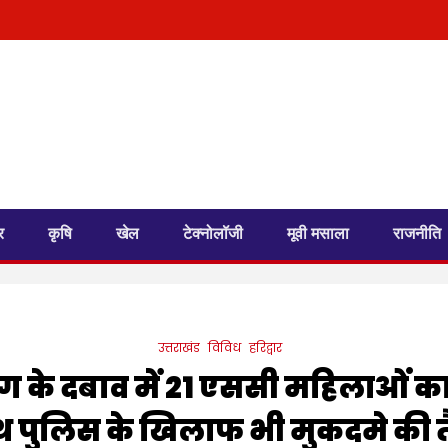
र
कृषि
खेल
टेक्नोलॉजी
मूवी मसाला
राजनीति
उत्तराखंड
विविध
हरिद्वार
ग के दबाव में 21 एससी महिलाओं क
थ पुलिस के खिलाफ भी मुकदमे की त