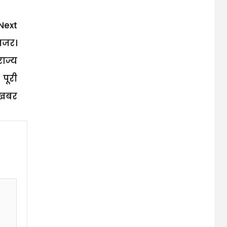
Next
नजर।
ाज्य
पूरी
खबर