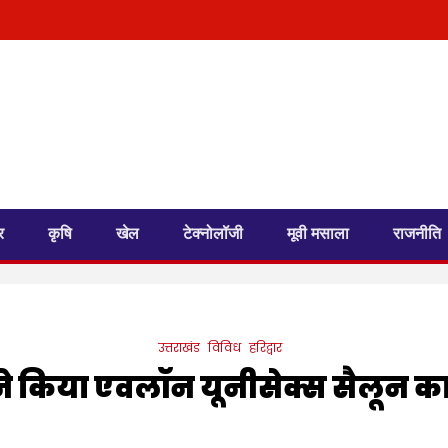
र
कृषि
खेल
टेक्नोलॉजी
मूवी मसाला
राजनीति
उत्तराखंड
विविध
हरिद्वार
े किया एवलॉन यूनीसेक्स सैलून का