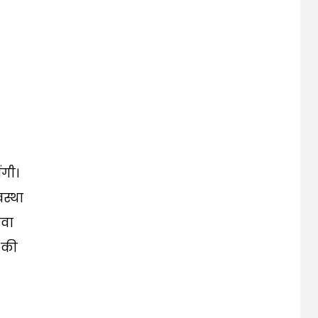
ंगी।
स्था
वा
 की