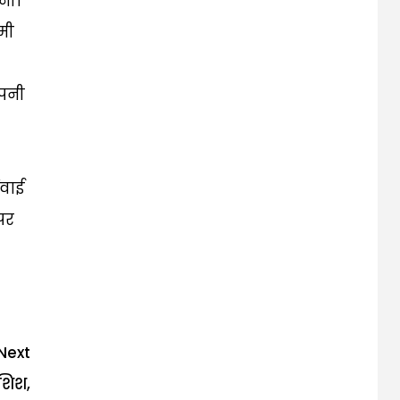
नी।
मी
पनी
वाई
पर
Next
शिश,