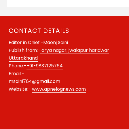
CONTACT DETAILS
Editor in Chief:-Maonj Saini
Publish from:-
arya nagar, jwalapur haridwar
Uttarakhand
Phone:-
+91-9837125764
Email:-
msaini764@gmail.com
Website:-
www.apnelognews.com