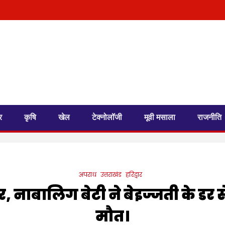
र
कृषि
खेल
टेक्नोलॉजी
मूवी मसाला
राजनीति
अपराध
उत्तराखंड
हरिद्वार
रार, नाबालिग बेटी ने बेइज्जती के डर
मौत।