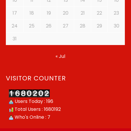
10
11
12
13
14
15
16
17
18
19
20
21
22
23
24
25
26
27
28
29
30
31
« Jul
VISITOR COUNTER
Users Today : 196
Total Users : 1680192
Who's Online : 7