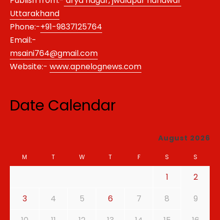
Publish from:-
arya nagar, jwalapur haridwar
Uttarakhand
Phone:-
+91-9837125764
Email:-
msaini764@gmail.com
Website:-
www.apnelognews.com
Date Calendar
August 2026
M
T
W
T
F
S
S
1
2
3
4
5
6
7
8
9