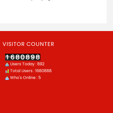
VISITOR COUNTER
Users Today : 892
Total Users : 1680888
Who's Online : 5