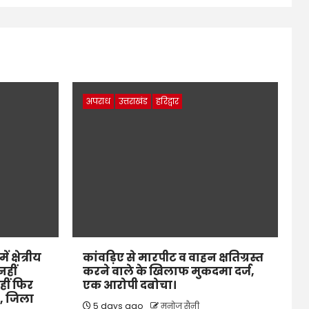
अपराध
उत्तराखंड
हरिद्वार
 क्षेत्रीय
कांवड़िए से मारपीट व वाहन क्षतिग्रस्त
नहीं
करने वाले के खिलाफ मुकदमा दर्ज,
हीं फिर
एक आरोपी दबोचा।
े, जिला
5 days ago
मनोज सैनी