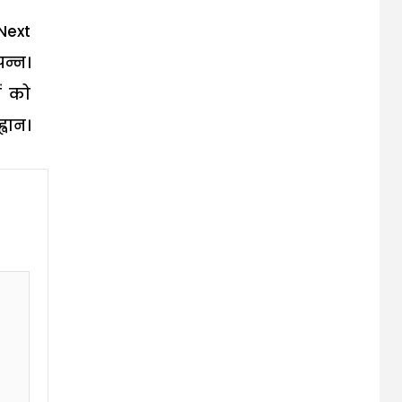
Next
न्न।
ं को
वान।