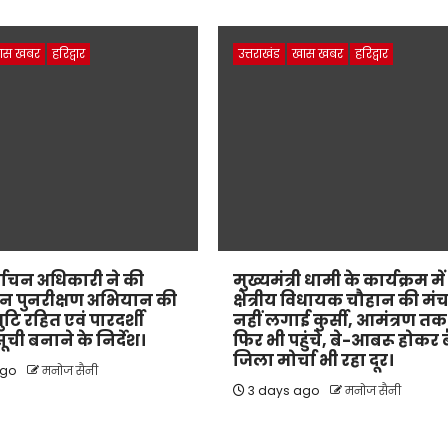
ास खबर
हरिद्वार
उत्तराखंड
खास खबर
हरिद्वार
्वाचन अधिकारी ने की
मुख्यमंत्री धामी के कार्यक्रम में
न पुनरीक्षण अभियान की
क्षेत्रीय विधायक चौहान की मं
्रुटि रहित एवं पारदर्शी
नहीं लगाई कुर्सी, आमंत्रण तक
ची बनाने के निर्देश।
फिर भी पहुंचे, बे-आबरू होकर ब
जिला मोर्चा भी रहा दूर।
ago
मनोज सैनी
3 days ago
मनोज सैनी