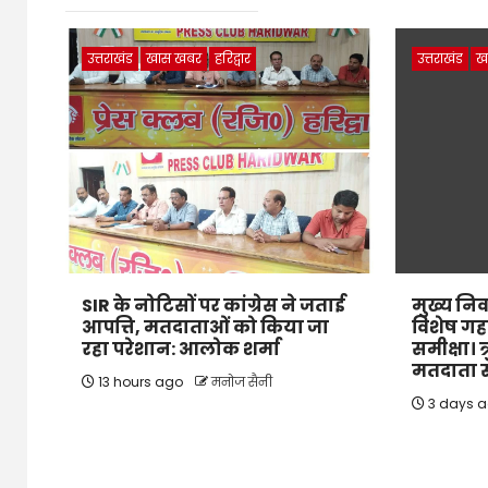
उत्तराखंड
खास खबर
हरिद्वार
उत्तराखंड
ख
SIR के नोटिसों पर कांग्रेस ने जताई
मुख्य निर
आपत्ति, मतदाताओं को किया जा
विशेष गह
रहा परेशान: आलोक शर्मा
समीक्षा। त
मतदाता सू
13 hours ago
मनोज सैनी
3 days 