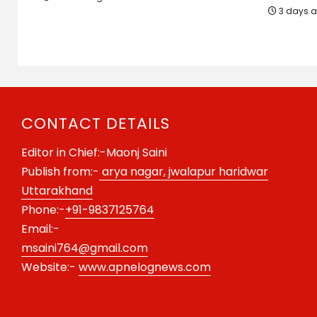
3 days 
CONTACT DETAILS
Editor in Chief:-Maonj Saini
Publish from:-
arya nagar, jwalapur haridwar
Uttarakhand
Phone:-
+91-9837125764
Email:-
msaini764@gmail.com
Website:-
www.apnelognews.com