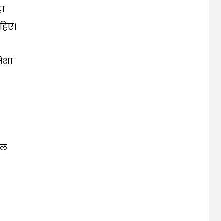
हा
हिए।
ेशा
िल