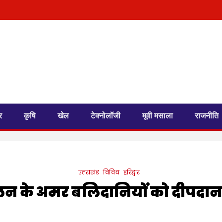
र
कृषि
खेल
टेक्नोलॉजी
मूवी मसाला
राजनीति
उत्तराखंड
विविध
हरिद्वार
न के अमर बलिदानियों को दीपदान क