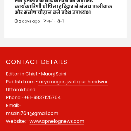
लंबे इंतजार के बाद कांग्रेस की जंबोजेट
कार्यकारिणी घोषित। हरिद्वार से संजय पालीवाल
और संतोष चौहान बने प्रदेश उपाध्यक्ष।
2 days ago
मनोज सैनी
CONTACT DETAILS
Editor in Chief:-Maonj Saini
Publish from:-
arya nagar, jwalapur haridwar
Uttarakhand
Phone:-
+91-9837125764
Email:-
msaini764@gmail.com
Website:-
www.apnelognews.com