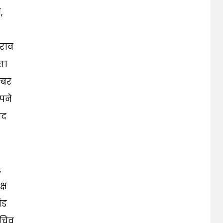
,
राव
ता
्बर
पने
ाद
,
्ष
ंड
सचिव