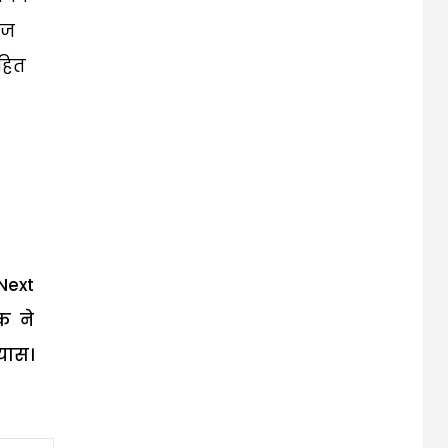
ंज
हित
Next
क ने
यास।