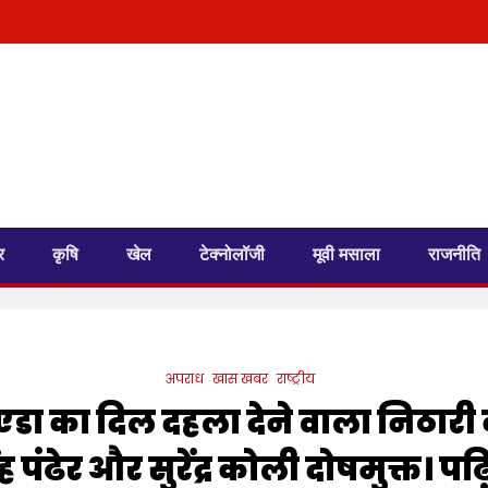
र
कृषि
खेल
टेक्नोलॉजी
मूवी मसाला
राजनीति
अपराध
खास खबर
राष्ट्रीय
ा का दिल दहला देने वाला निठारी क
ह पंढेर और सुरेंद्र कोली दोषमुक्त। पढ