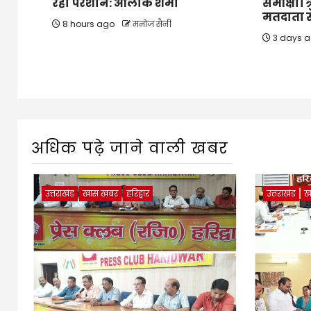
रहा परेशान: आलोक शर्मा
समीक्षा। त
मतदाता सू
8 hours ago
मनोज सैनी
3 days 
अधिक पढ़े जाने वाली खबर
उत्तराखंड
खास खबर
हरिद्वार
उत्तराखंड
ख