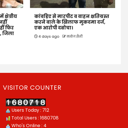
 क्षेत्रीय
कांवड़िए से मारपीट व वाहन क्षतिग्रस्त
नहीं
करने वाले के खिलाफ मुकदमा दर्ज,
हीं फिर
एक आरोपी दबोचा।
े, जिला
4 days ago
मनोज सैनी
VISITOR COUNTER
Users Today : 712
Total Users : 1680708
Who's Online : 4