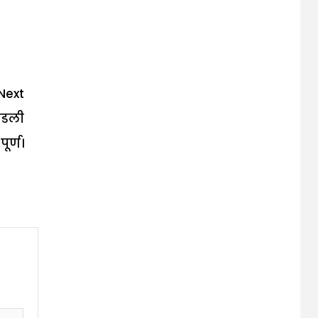
Next
ाडली
ूर्ण।