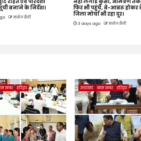
्रुटि रहित एवं पारदर्शी
नहीं लगाई कुर्सी, आमंत्रण तक
ची बनाने के निर्देश।
फिर भी पहुंचे, बे-आबरू होकर ब
जिला मोर्चा भी रहा दूर।
ago
मनोज सैनी
3 days ago
मनोज सैनी
ास खबर
हरिद्वार
उत्तराखंड
खास खबर
हरिद्वार