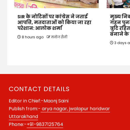
SIR के नोटिसों पर कांग्रेस ने जताई
मुख्य निर
आपत्ति, मतदाताओं को किया जा रहा
गहन पुनर
परेशान: आलोक शर्मा
त्रुटि रहि
बनाने के न
8 hours ago
मनोज सैनी
3 days 
CONTACT DETAILS
Editor in Chief:-Maonj Saini
Publish from:-
arya nagar, jwalapur haridwar
Uttarakhand
Phone:-
+91-9837125764