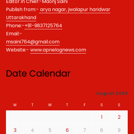
Editor in Chief:-Maonj Saini
Publish from:-
arya nagar, jwalapur haridwar
Uttarakhand
Phone:-
+91-9837125764
Email:-
msaini764@gmail.com
Website:-
www.apnelognews.com
Date Calendar
August 2026
M
T
W
T
F
S
S
1
2
3
4
5
6
7
8
9