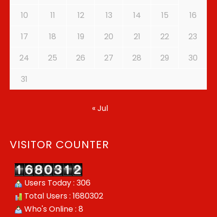
10
11
12
13
14
15
16
17
18
19
20
21
22
23
24
25
26
27
28
29
30
31
« Jul
VISITOR COUNTER
Users Today : 306
Total Users : 1680302
Who's Online : 8