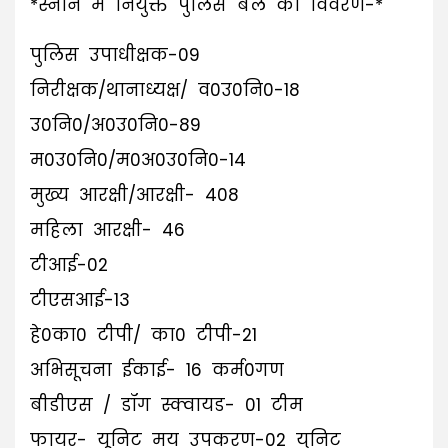
*स्नान में नियुक्त पुलिस बल का विवरण-*
पुलिस उपाधीक्षक-09
निरीक्षक/थानाध्यक्ष/ व0उ0नि0-18
उ0नि0/अ0उ0नि0-89
म0उ0नि0/म0अ0उ0नि0-14
मुख्य आरक्षी/आरक्षी- 408
महिला आरक्षी- 46
टीआई-02
टीएसआई-13
हे0का0 टीपी/ का0 टीपी-21
अभिसूचना ईकाई- 16 कर्म0गण
बीडीएस / डॉग स्क्वायड- 01 टीम
फायर- यूनिट मय उपकरण-02 युनिट