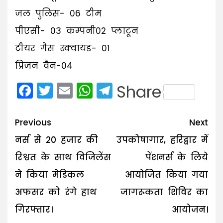
जल पुलिस- 06 टीम
पीएसी- 03 कम्पनी02 प्लाटून
टीयर गैस स्क्वायड- 01
प्रिजन वैन-04
Facebook
Twitter
Email
WhatsApp
Telegram
Share
Post
Previous
Next
navigation
नर्स से 20 हजार की
उपकोषागार, हरिद्वार में
रिश्वत के साथ विजिलेंस
पेंशनर्स के लिये
ने किया मेडिकल
आयोजित किया गया
अफसर को रंगे हाथ
जागरूकता शिविर का
गिरफ्तार।
आयोजन।