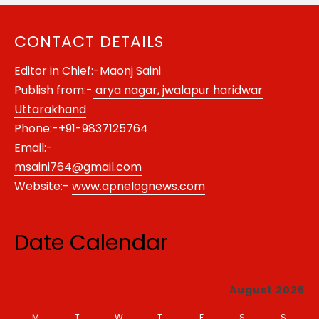
CONTACT DETAILS
Editor in Chief:-Maonj Saini
Publish from:-
arya nagar, jwalapur haridwar
Uttarakhand
Phone:-
+91-9837125764
Email:-
msaini764@gmail.com
Website:-
www.apnelognews.com
Date Calendar
August 2026
M
T
W
T
F
S
S