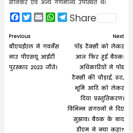
सोनकर एवं अन्य गणमान्य उपस्थित थे।
Facebook
Twitter
Email
WhatsApp
Telegram
Share
Post
Previous
Next
navigation
बीएचईएल ने गवर्नेंस
पॉड टैक्सी को लेकर
नाउ पीएसयू आईटी
आज फिर हुई बैठक:
पुरस्कार 2023 जीते।
अधिकारियों ने पॉड
टैक्सी की चौड़ाई, रूट,
भूमि आदि को लेकर
दिया प्रस्तुतिकरण।
विभिन्न संगठनों ने दिए
सुझाव। बैठक के बाद
डीएम ने क्या कहा?