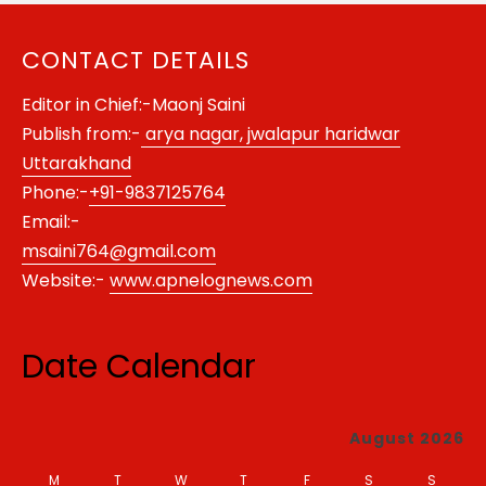
CONTACT DETAILS
Editor in Chief:-Maonj Saini
Publish from:-
arya nagar, jwalapur haridwar
Uttarakhand
Phone:-
+91-9837125764
Email:-
msaini764@gmail.com
Website:-
www.apnelognews.com
Date Calendar
August 2026
M
T
W
T
F
S
S