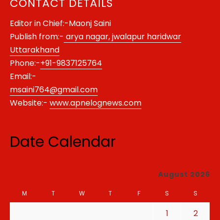
CONTACT DETAILS
Editor in Chief:-Maonj Saini
Publish from:-
arya nagar, jwalapur haridwar
Uttarakhand
Phone:-
+91-9837125764
Email:-
msaini764@gmail.com
Website:-
www.apnelognews.com
Date Calendar
August 2026
M
T
W
T
F
S
S
1
2