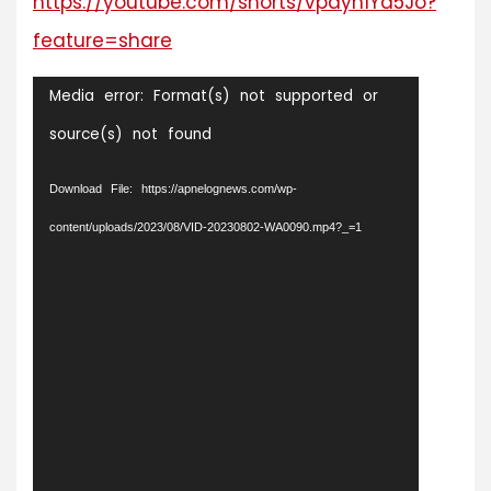
https://youtube.com/shorts/vpdyh1Ya5Jo?
feature=share
Video
Media error: Format(s) not supported or
Player
source(s) not found
Download File: https://apnelognews.com/wp-
content/uploads/2023/08/VID-20230802-WA0090.mp4?_=1