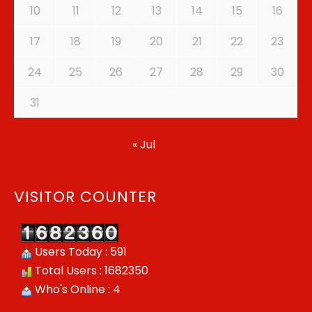
10
11
12
13
14
15
16
17
18
19
20
21
22
23
24
25
26
27
28
29
30
31
« Jul
VISITOR COUNTER
Users Today : 591
Total Users : 1682350
Who's Online : 4