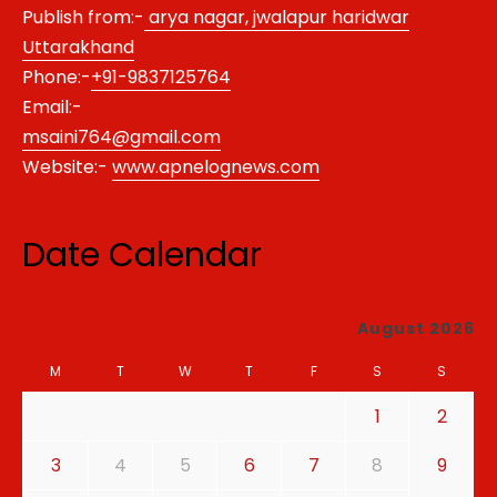
Publish from:-
arya nagar, jwalapur haridwar
Uttarakhand
Phone:-
+91-9837125764
Email:-
msaini764@gmail.com
Website:-
www.apnelognews.com
Date Calendar
August 2026
M
T
W
T
F
S
S
1
2
3
4
5
6
7
8
9