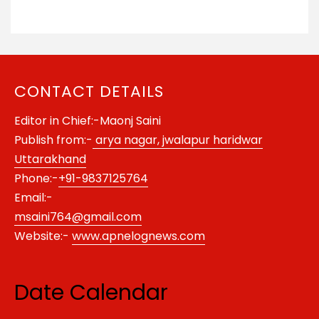
CONTACT DETAILS
Editor in Chief:-Maonj Saini
Publish from:-
arya nagar, jwalapur haridwar
Uttarakhand
Phone:-
+91-9837125764
Email:-
msaini764@gmail.com
Website:-
www.apnelognews.com
Date Calendar