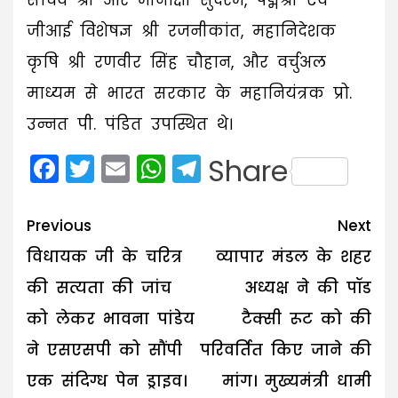
सचिव श्री आर मीनाक्षी सुंदरम, पद्मश्री एंव
जीआई विशेषज्ञ श्री रजनीकांत, महानिदेशक
कृषि श्री रणवीर सिंह चौहान, और वर्चुअल
माध्यम से भारत सरकार के महानियंत्रक प्रो.
उन्नत पी. पंडित उपस्थित थे।
Facebook
Twitter
Email
WhatsApp
Telegram
Share
Post
Previous
Next
navigation
विधायक जी के चरित्र
व्यापार मंडल के शहर
की सत्यता की जांच
अध्यक्ष ने की पॉड
को लेकर भावना पांडेय
टैक्सी रूट को की
ने एसएसपी को सौंपी
परिवर्तित किए जाने की
एक संदिग्ध पेन ड्राइव।
मांग। मुख्यमंत्री धामी