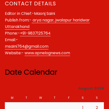
CONTACT DETAILS
Editor in Chief:-Maonj Saini
Publish from:-
arya nagar, jwalapur haridwar
Uttarakhand
Phone:-
+91-9837125764
Email:-
msaini764@gmail.com
Website:-
www.apnelognews.com
Date Calendar
August 2026
M
T
W
T
F
S
S
1
2