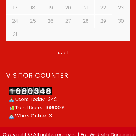
17
18
19
20
21
22
23
24
25
26
27
28
29
30
31
« Jul
VISITOR COUNTER
Users Today : 342
Total Users : 1680338
Who's Online : 3
Copyright © All rights reserved | For Website Designing