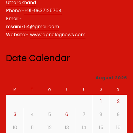
Uttarakhand
Phone:-
+91-9837125764
Email:-
msaini764@gmail.com
Website:-
www.apnelognews.com
Date Calendar
August 2026
M
T
W
T
F
S
S
1
2
3
4
5
6
7
8
9
10
11
12
13
14
15
16