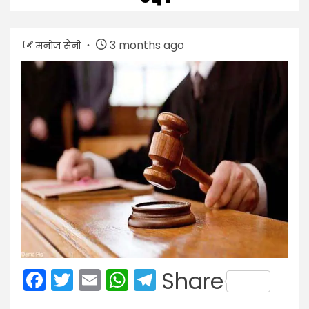
3 months ago
मनोज सैनी
Facebook
Twitter
Email
WhatsApp
Telegram
Share