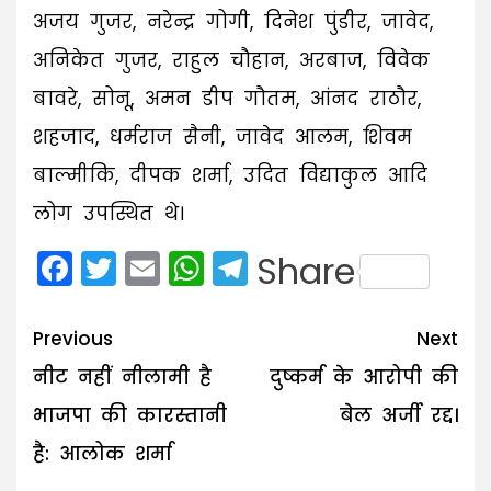
अजय गुजर, नरेन्द्र गोगी, दिनेश पुंडीर, जावेद,
अनिकेत गुजर, राहुल चौहान, अरबाज, विवेक
बावरे, सोनू, अमन डीप गौतम, आंनद राठौर,
शहजाद, धर्मराज सैनी, जावेद आलम, शिवम
बाल्मीकि, दीपक शर्मा, उदित विद्याकुल आदि
लोग उपस्थित थे।
Facebook
Twitter
Email
WhatsApp
Telegram
Share
Post
Previous
Next
navigation
नीट नहीं नीलामी है
दुष्कर्म के आरोपी की
भाजपा की कारस्तानी
बेल अर्जी रद्द।
है: आलोक शर्मा