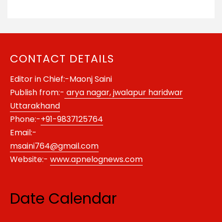
CONTACT DETAILS
Editor in Chief:-Maonj Saini
Publish from:-
arya nagar, jwalapur haridwar
Uttarakhand
Phone:-
+91-9837125764
Email:-
msaini764@gmail.com
Website:-
www.apnelognews.com
Date Calendar