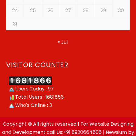
24
25
26
27
28
29
30
31
« Jul
VISITOR COUNTER
Users Today : 97
Total Users : 1681856
Who's Online : 3
Copyright © All rights reserved | For Website Designing
and Development call Us:+91 8920664806
|
Newsium
by