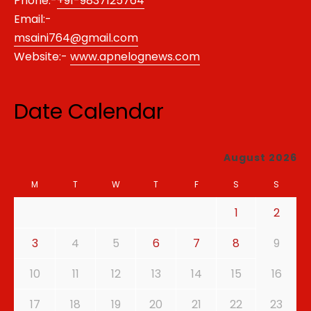
Phone:-
+91-9837125764
Email:-
msaini764@gmail.com
Website:-
www.apnelognews.com
Date Calendar
August 2026
M
T
W
T
F
S
S
1
2
3
4
5
6
7
8
9
10
11
12
13
14
15
16
17
18
19
20
21
22
23