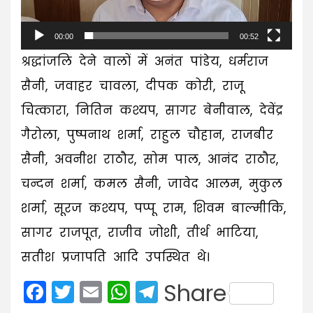
00:00
00:52
श्रद्धांजलि देने वालों में अनंत पांडेय, धर्मराज
सैनी, जवाहर चावला, दीपक कोरी, राजू
चित्कारा, नितिन कश्यप, सागर बेनीवाल, देवेंद्र
गैरोला, पुष्पनाथ शर्मा, राहुल चौहान, राजबीर
सैनी, अवनीश राठौर, सोम पाल, आनंद राठौर,
चन्दन शर्मा, कमल सैनी, जावेद आलम, मुकुल
शर्मा, सूरज कश्यप, पप्पू राम, शिवम बाल्मीकि,
सागर राजपूत, राजीव जोशी, तीर्थ भाटिया,
सतीश प्रजापति आदि उपस्थित थे।
Facebook
Twitter
Email
WhatsApp
Telegram
Share