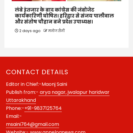
लंबे इंतजार के बाद कांग्रेस की जंबोजेट
कार्यकारिणी घोषित। हरिद्वार से संजय पालीवाल
और संतोष चौहान बने प्रदेश उपाध्यक्ष।
2 days ago
मनोज सैनी
CONTACT DETAILS
Editor in Chief:-Maonj Saini
Publish from:-
arya nagar, jwalapur haridwar
Uttarakhand
Phone:-
+91-9837125764
Email:-
msaini764@gmail.com
Website:-
www.apnelognews.com