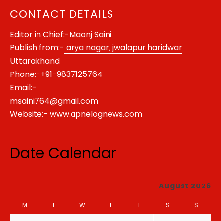
CONTACT DETAILS
Editor in Chief:-Maonj Saini
Publish from:-
arya nagar, jwalapur haridwar
Uttarakhand
Phone:-
+91-9837125764
Email:-
msaini764@gmail.com
Website:-
www.apnelognews.com
Date Calendar
August 2026
M
T
W
T
F
S
S