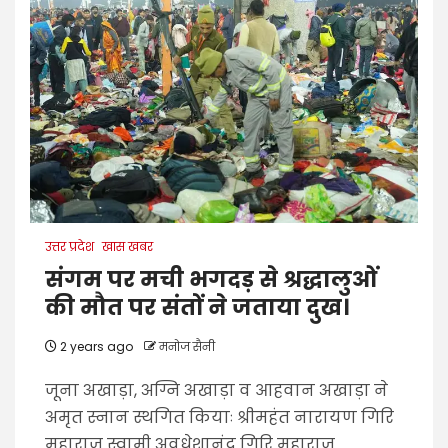
उत्तर प्रदेश
खास खबर
संगम पर मची भगदड़ से श्रद्धालुओं
की मौत पर संतों ने जताया दुख।
2 years ago
मनोज सैनी
जूना अखाड़ा, अग्नि अखाड़ा व आहवान अखाड़ा ने
अमृत स्नान स्थगित कियाः श्रीमहंत नारायण गिरि
महाराज स्वामी अवधेशानंद गिरि महाराज...