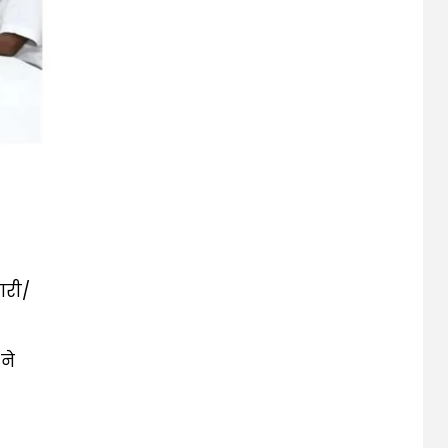
ारी/
ने