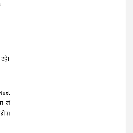
ं
हें।
Next
ा में
रोप।